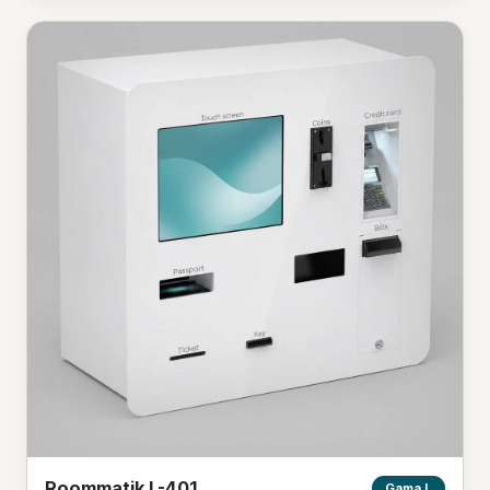
Roommatik L-401
Gama L