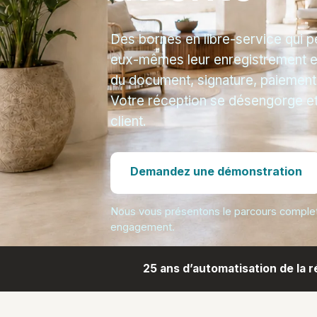
Des bornes en libre-service qui pe
eux-mêmes leur enregistrement et 
du document, signature, paiement e
Votre réception se désengorge et
client.
Demandez une démonstration
Nous vous présentons le parcours complet,
engagement.
25 ans d’automatisation de la r