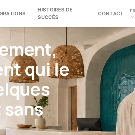
HISTOIRES DE
F
ÉGRATIONS
CONTACT
SUCCÈS
rement,
ent qui le
uelques
 sans