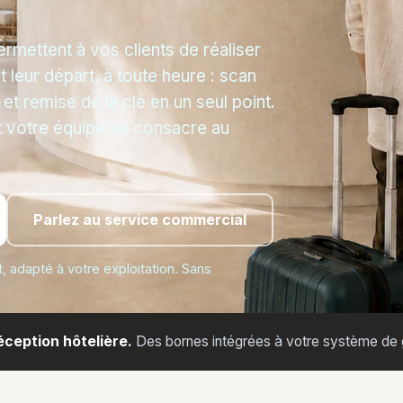
rmettent à vos clients de réaliser
leur départ, à toute heure : scan
t remise de la clé en un seul point.
 votre équipe se consacre au
Parlez au service commercial
 adapté à votre exploitation. Sans
éception hôtelière.
Des bornes intégrées à votre système de g